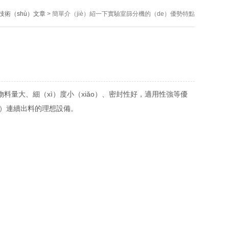
技術（shù）文章
> 簡單介（jiè）紹一下實驗室篩分機的（de）優勢特點
物料量大、細（xì）度小（xiǎo）、密封性好，適用性強等優
āi）連續出料的理想設備。