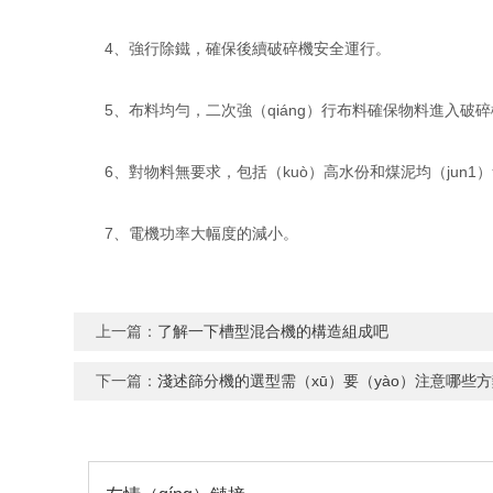
4、強行除鐵，確保後續破碎機安全運行。
5、布料均勻，二次強（qiáng）行布料確保物料進入破碎機
6、對物料無要求，包括（kuò）高水份和煤泥均（jun1
7、電機功率大幅度的減小。
上一篇：
了解一下槽型混合機的構造組成吧
下一篇：
淺述篩分機的選型需（xū）要（yào）注意哪些