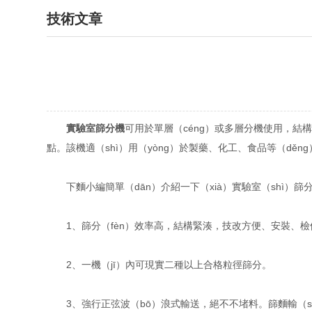
技術文章
實驗室篩分機
可用於單層（céng）或多層分機使用，結構
點。該機適（shì）用（yòng）於製藥、化工、食品等（děn
下麵小編簡單（dān）介紹一下（xià）實驗室（shì）篩
1、篩分（fèn）效率高，結構緊湊，技改方便、安裝、檢
2、一機（jī）內可現實二種以上合格粒徑篩分。
3、強行正弦波（bō）浪式輸送，絕不不堵料。篩麵輸（s