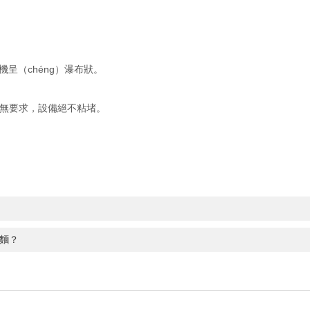
呈（chéng）瀑布狀。
）無要求，設備絕不粘堵。
方麵？