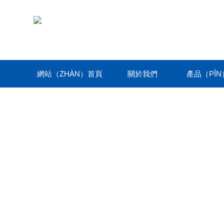
網站（ZHÀN）首頁
關於我們
產品（PǏ