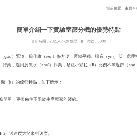
當前位置：
主頁
>
簡單介紹一下實驗室篩分機的優勢特點
更新時間：2021-04-20 點擊（jī）次數：5800
（gòu）緊湊、操作維（wéi）修方便、運轉平穩、噪音（yīn）低、處理
g）行業，適用於流水（shuǐ）作業，是粗小顆粒（lì）比例不等過篩（sh
分機（jī）的優勢特點，如下所示：
修簡單，更換備件不限於生產廠家的製約。
hū）送速度大於來料速度。