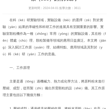
更新時間：2024-04-01 點擊次數：3611
在科（kē）研實驗領域，實驗設備（bèi）的選擇（zé）對於實
驗（yàn）結果的準確性和科研工作的進展具有至關重要的影響。實
驗室顆粒機作為一種（zhǒng）常用（yòng）的實驗設備，其在粉（f
ěn）體處（chù）理、顆粒製備等領域的應用日益廣泛。本文將（jiān
g）深入探討工作原（yuán）理、結構特點、應用領域及其對於（y
ú）科（kē）研（yán）工作的意義。
一、工作原理
主要是通（tōng）過機械力、熱力或化學方法，將原料粉末進行
壓縮、成型，從而製（zhì）備出所需顆粒的設（shè）備。其工作原
理主要包括以下幾個方麵：
1. 壓縮成型：通過模具的壓縮作用，將粉末原料（liào）在高（g