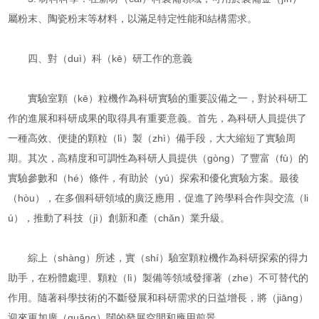
屬粉末、陶瓷粉末等材料，以滿足特定性能和結構需求。
四、對（duì）科（kē）研工作的意義
實驗室顆（kē）粒機作為科研實驗的重要設備之一，對於科研工
作的進展和科研成果的取得具有重要意義。首先，為科研人員提供了
一種高效、便捷的顆粒（lì）製（zhì）備手段，大大縮短了實驗周
期。其次，高精度和可調性為科研人員提供（gòng）了豐富（fù）的
實驗參數和（hé）條件，有助於（yú）探索和優化實驗方案。最後
（hòu），在多個科研領域的廣泛應用，促進了跨學科合作與交流（li
ú），推動了科技（jì）創新和產（chǎn）業升級。
綜上（shàng）所述，實（shí）驗室顆粒機作為科研探索的得力
助手，在粉體處理、顆粒（lì）製備等領域發揮著（zhe）不可替代的
作用。隨著科學技術的不斷發展和科研需求的日益增長，將（jiāng）
迎來更加廣（guǎng）闊的發展空間和應用前景。