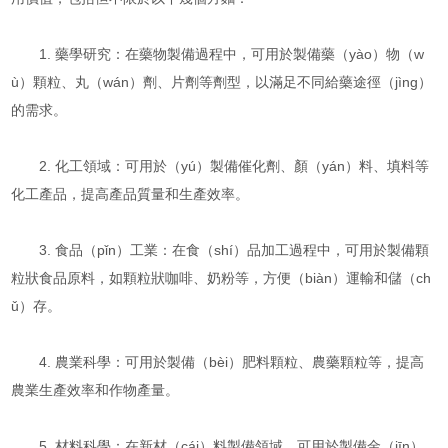
1. 藥學研究：在藥物製備過程中，可用於製備藥（yào）物（w
ù）顆粒、丸（wán）劑、片劑等劑型，以滿足不同給藥途徑（jìng）
的需求。
2. 化工領域：可用於（yú）製備催化劑、顏（yán）料、填料等
化工產品，提高產品質量和生產效率。
3. 食品（pǐn）工業：在食（shí）品加工過程中，可用於製備顆
粒狀食品原料，如顆粒狀咖啡、奶粉等，方便（biàn）運輸和儲（ch
ǔ）存。
4. 農業科學：可用於製備（bèi）肥料顆粒、農藥顆粒等，提高
農業生產效率和作物產量。
5. 材料科學：在新材（cái）料製備領域，可用於製備金（jīn）