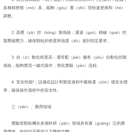
多種精密模（mó）具，能夠（gòu）實（shí）現快速更換和（hé）
調整。
2. 高壓（yā）控（kòng）製係統：通過（guò）精確（què）控
製壓縮壓力，確保顆粒的密度和強度（dù）達到預定要求。
3. 自（zì）動化程度高：通常配（pèi）備有（yǒu）自動化控製
係統，能夠實現一鍵式操作，簡化實驗（yàn）流程。
4. 安全性能*：設備在設計和製造過程中嚴格遵（zūn）循安全標
準，確保操作過程中的安全性。
三（sān）、應用領域
實驗室顆粒機在多個科研（yán）領域具有廣（guǎng）泛的應
用價值，包括但不限於以下幾個方麵：