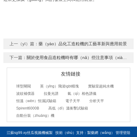
上一（yī）篇：
藥（yào）品化工造粒機的工藝革新與應用前景
下一篇：
關於使用食品造粒機時有哪（nǎ）些注意事項（xiàng）就看（kàn）看本篇吧
友情鏈接
球型閘閥
英（yīng）飛淩igbt模塊
實驗室超純水機
波紋補償器
拉曼光譜
氣（qì）相色譜儀
恒溫（wēn）恒濕試驗箱
電子天平
分析天平
Spirent6000B
高低（dī）溫衝擊試驗箱
自動分裝（zhuāng）機
江蘇sg99.xy丝瓜视频機械製
技術（shù）支持：
製藥網（wǎng）
管理登陸