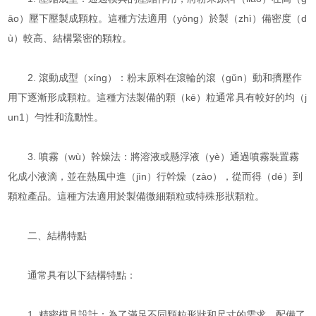
āo）壓下壓製成顆粒。這種方法適用（yòng）於製（zhì）備密度（d
ù）較高、結構緊密的顆粒。
2. 滾動成型（xíng）：粉末原料在滾輪的滾（gǔn）動和擠壓作
用下逐漸形成顆粒。這種方法製備的顆（kē）粒通常具有較好的均（j
un1）勻性和流動性。
3. 噴霧（wù）幹燥法：將溶液或懸浮液（yè）通過噴霧裝置霧
化成小液滴，並在熱風中進（jìn）行幹燥（zào），從而得（dé）到
顆粒產品。這種方法適用於製備微細顆粒或特殊形狀顆粒。
二、結構特點
通常具有以下結構特點：
1. 精密模具設計：為了滿足不同顆粒形狀和尺寸的需求，配備了