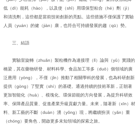
低（dī）能耗（hào），以及使（shǐ）用環保型粘合（hé）劑（jì）
和清洗劑，這些都是當前技術創新的亮點。這些措施不僅保護了實驗
人員（yuán）的健（jiàn）康，也符合可持續發展的趨（qū）勢。
三、結語
實驗室旋轉（zhuǎn）製粒機作為連接理（lǐ）論與（yǔ）實踐的
橋梁，其在藥物研發、材料科學、食品加工等多（duō）個領域的廣
泛應用（yòng），不僅（jǐn）推動了相關學科的發展，也為科研創新
提供（gòng）了堅實（shí）的基礎。通過持續的技術革新，正朝著
更加智能化（huà）、模塊化、環保節能的方向發展，為提升科研效
率、保障產品質量、促進產業升級貢獻力量。未來，隨著新（xīn）材
料、新工藝的不斷（duàn）湧（yǒng）現，將繼續扮演（yǎn）重
（chóng）要角色，開啟更多未知領域的探索之旅。