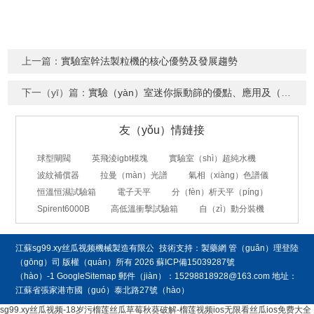
上一篇：
實驗室幹法製粒機的核心優勢及發展趨勢
下一（yī）篇：
實驗（yàn）室迷你振動篩的優點‌、應用及（jí）發展（zhǎn）趨勢（shì）
友（yǒu）情鏈接
球型閘閥
英飛淩igbt模塊
實驗室（shì）超純水機
波紋補償器
拉曼（màn）光譜
氣相（xiàng）色譜儀
恒溫恒濕試驗箱
電子天平
分（fèn）析天平（píng）
Spirent6000B
高低溫衝擊試驗箱
自（zì）動分裝機
江蘇sg99.xy丝瓜视频機械製造有限公
技術支持：
製藥網
管（guǎn）理登陸
（gōng）司
版權（quán）所有 2026
蘇ICP備15039287號
（hào）-1
GoogleSitemap
郵件（jiàn）：15298818928@163.com 地址：
江蘇省張家港市國（guó）泰北路27號（hào）
sg99.xy丝瓜视频-18岁污榴莲丝瓜草莓秋葵破解-榴莲视频ios无限看丝瓜ios免费大全