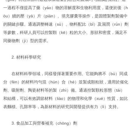
一過程不僅提高了藥（yào）物的溶解度和生物利用度，還便於後（h
òu）續的壓（yā）片（piàn）、填充膠囊等操作，是固體製劑製備中
的關鍵步驟。通過調整轉速（sù）、物料配比（bǐ）及濕潤（rùn）劑
等參數，科研人員可以控製顆（kē）粒的大小、形狀和密度，滿足不
同藥物劑（jì）型的需求。
2. 材料科學研究
在材料科學領域，同樣發揮著重要作用。它能夠將不（bú）同成
分（fèn）的材料均勻混（hún）合（hé）並製成顆粒狀，適用於催化
劑、吸附劑、陶瓷材料等的製（zhì）備。通過控製顆粒形態（tài）
和結構，可以有效調節材料（liào）的物理和化學（xué）性質，如比
表麵積、孔隙率等，為新材料的研究與開發提供有力（lì）支持。
3. 食品加工與營養補充（chōng）劑