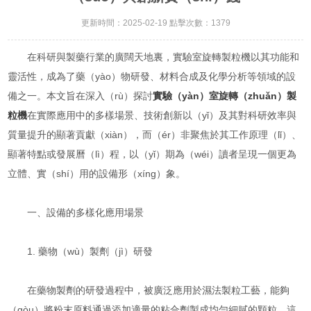
更新時間：2025-02-19 點擊次數：1379
在科研與製藥行業的廣闊天地裏，實驗室旋轉製粒機以其功能和
靈活性，成為了藥（yào）物研發、材料合成及化學分析等領域的設
備之一。本文旨在深入（rù）探討
實驗（yàn）室旋轉（zhuǎn）製
粒機
在實際應用中的多樣場景、技術創新以（yǐ）及其對科研效率與
質量提升的顯著貢獻（xiàn），而（ér）非聚焦於其工作原理（lǐ）、
顯著特點或發展曆（lì）程，以（yǐ）期為（wéi）讀者呈現一個更為
立體、實（shí）用的設備形（xíng）象。
一、設備的多樣化應用場景
1. 藥物（wù）製劑（jì）研發
在藥物製劑的研發過程中，被廣泛應用於濕法製粒工藝，能夠
（gòu）將粉末原料通過添加適量的粘合劑製成均勻細膩的顆粒。這