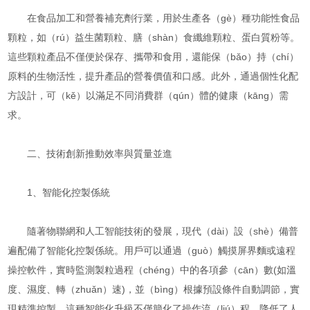
在食品加工和營養補充劑行業，用於生產各（gè）種功能性食品
顆粒，如（rú）益生菌顆粒、膳（shàn）食纖維顆粒、蛋白質粉等。
這些顆粒產品不僅便於保存、攜帶和食用，還能保（bǎo）持（chí）
原料的生物活性，提升產品的營養價值和口感。此外，通過個性化配
方設計，可（kě）以滿足不同消費群（qún）體的健康（kāng）需
求。
二、技術創新推動效率與質量並進
1、智能化控製係統
隨著物聯網和人工智能技術的發展，現代（dài）設（shè）備普
遍配備了智能化控製係統。用戶可以通過（guò）觸摸屏界麵或遠程
操控軟件，實時監測製粒過程（chéng）中的各項參（cān）數(如溫
度、濕度、轉（zhuǎn）速)，並（bìng）根據預設條件自動調節，實
現精準控製。這種智能化升級不僅簡化了操作流（liú）程，降低了人