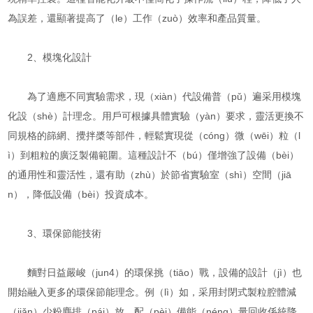
為誤差，還顯著提高了（le）工作（zuò）效率和產品質量。
2、模塊化設計
為了適應不同實驗需求，現（xiàn）代設備普（pǔ）遍采用模塊
化設（shè）計理念。用戶可根據具體實驗（yàn）要求，靈活更換不
同規格的篩網、攪拌槳等部件，輕鬆實現從（cóng）微（wēi）粒（l
ì）到粗粒的廣泛製備範圍。這種設計不（bú）僅增強了設備（bèi）
的通用性和靈活性，還有助（zhù）於節省實驗室（shì）空間（jiā
n），降低設備（bèi）投資成本。
3、環保節能技術
麵對日益嚴峻（jun4）的環保挑（tiāo）戰，設備的設計（jì）也
開始融入更多的環保節能理念。例（lì）如，采用封閉式製粒腔體減
（jiǎn）少粉塵排（pái）放，配（pèi）備能（néng）量回收係統降