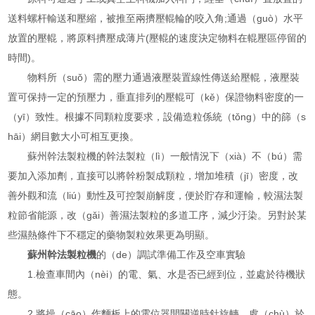
送料螺杆輸送和壓縮，被推至兩擠壓輥輪的咬入角;通過（guò）水平
放置的壓輥，將原料擠壓成薄片(壓輥的速度決定物料在輥壓區停留的
時間)。
物料所（suǒ）需的壓力通過液壓裝置線性傳送給壓輥，液壓裝
置可保持一定的預壓力，垂直排列的壓輥可（kě）保證物料密度的一
（yī）致性。根據不同顆粒度要求，設備造粒係統（tǒng）中的篩（s
hāi）網目數大小可相互更換。
蘇州幹法製粒機的幹法製粒（lì）一般情況下（xià）不（bú）需
要加入添加劑，直接可以將幹粉製成顆粒，增加堆積（jī）密度，改
善外觀和流（liú）動性及可控製崩解度，便於貯存和運輸，較濕法製
粒節省能源，改（gǎi）善濕法製粒的多道工序，減少汙染。另對於某
些濕熱條件下不穩定的藥物製粒效果更為明顯。
蘇州幹法製粒機
的（de）調試準備工作及空車實驗
1.檢查車間內（nèi）的電、氣、水是否已經到位，並處於待機狀
態。
2.將操（cāo）作麵板上的電位器開關逆時針旋轉，處（chù）於