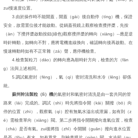
zui慢速度位置。
3.由於操作時不能開蓋，開蓋（gài）後自動停（tíng）機，保證
安全，故需置位後才能啟動。從鍋蓋視鏡上觀察檢查攪拌槳，先按
（àn）下攪拌槳啟動按鈕(綠色)觀察攪拌槳的轉向（xiàng）--應是逆
時針轉動，如轉向不對，應將電機進線換向，確認轉向後再啟動。在
慢速轉動時如有不正常雜（zá）聲，應停機檢查。
4.檢查製粒刀（dāo）的轉向應為順時針方向，檢查的方（fān
g）法與上述相同。
5.調試氣密封（fēng），氣（qì）密封清洗和水冷（lěng）卻係
統。
蘇州幹法製粒（lì）機
的氣密封和氣密封清洗是由一套共同的管
路來（lái）完成的。調試（shì）時先將指令開（kāi）關撥（bō）向
停的位置（zhì），觀察氣（qì）腔有無氣水溢出或泄漏，如有則（z
é）需檢查單向（xiàng）閥。第二步將指令開關撥向進氣位置，檢查
（chá）是否有氣。zui後將指（zhǐ）令開關（guān）撥向進水位置
是否（fǒu）有水，如有異常，則檢查膜片（piàn）閥。水冷卻（qu