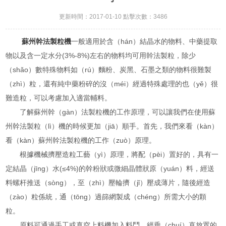
更新時間：2017-01-10 點擊次數：3486
蘇州幹法製粒機
一般適用於含（hán）結晶水的物料、中藥提取
物以及含一定水分(3%-8%)左右的物料均可用幹法製粒，除少
（shǎo）數特殊物料如（rú）麵粉、炭黑、石墨之類的物料很難製
（zhì）粒，還有純中藥粉碎的沒（méi）經過特殊處理的也（yě）很
難造粒，可以考慮加入適當輔料。
了解蘇州幹（gàn）法製粒機的工作原理，可以讓我們在使用蘇
州幹法製粒（lì）機的時候更加（jiā）順手。首先，我們來看（kàn）
看（kàn）蘇州幹法製粒機的工作（zuò）原理。
根據機械擠壓造粒工藝（yì）原理，將配（pèi）置好的，具有一
定結晶（jīng）水(≤4%)的幹粉狀或微細晶體狀原（yuán）料，經送
料螺杆推送（sòng），至（zhì）壓輪擠（jǐ）壓成薄片，隨後經造
（zào）粒係統，通（tōng）過篩網製成（chéng）所需大小的顆
粒。
原料可通過手工或真空上料機加入料鬥，經垂（chuí）直放置的