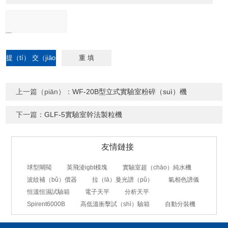
上一篇（piān）：
WF-20B型立式實驗室粉碎（suì）機
下一篇：
GLF-5實驗室幹法製粒機
友情鏈接
球型閘閥
英飛淩igbt模塊
實驗室超（chāo）純水機
波紋補（bǔ）償器
拉（lā）曼光譜（pǔ）
氣相色譜儀
恒溫恒濕試驗箱
電子天平
分析天平
Spirent6000B
高低溫衝擊試（shì）驗箱
自動分裝機