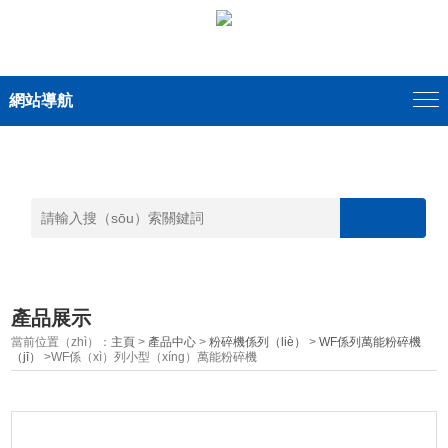
網站導航
產品展示
當前位置（zhì）：
主頁
>
產品中心
>
粉碎機係列（liè）
>
WF係列萬能粉碎機
（jī）
>WF係（xì）列小型（xíng）萬能粉碎機