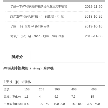
2019-11-20
了解一下WF係列粉碎機的操作及注意事項吧
2019-10-26
想知道WF係列粉碎機（jī）的原理（lǐ）麽
2019-10-16
了解一下什麽是WF係列粉碎機
2019-11-08
簡單介（jiè）紹（shào）粉碎（suì）機的安裝（zhuāng）維護保養方法
詳細介
（jiè）紹
WF係列小型萬能（néng）粉碎機
主要技（jì）術參數：
型號
15B
20B
30B
40B
60B
電機功率(kw)
1.1
4
5.5
7.5
15
生產能力(kg/h)
5-50
20-150
100-200
150-400
300-1500