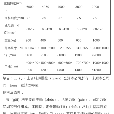
主機轉速(r/mi
6000
4350
4000
3800
2900
n)
進料細度(mm)
＜5
＜5
＜5
＜5
＜5
成品細（xì）
60-120
60-120
60-120
60-120
60-120
度(mesh)
重量(kg)
200
400
500
600
1000
外形尺寸（cù
800×400×
1000×500
1200×550
1300×650×
2000×1000
n）(mm)
1400
×1800
×1800
1900
×2000
400×400×
500×500×
600×600×
700×700×
1000×1000
單機(mm)
1000
1200
1400
1400
×1800
敬告：以（yǐ）上資料歸屬權（quán）全歸本公司所有、未經本公司
同（tóng）意請勿轉載
結構及原理：
該（gāi）機主要由主軸（zhóu）、活動力盤（pán）、固定力盤、
篩網等部件組成。運轉時，電機帶動主軸（zhóu）及動力盤高速旋
轉。物料經高速（sù）旋轉的刀（dāo）剪切及高速旋轉的活動（dò