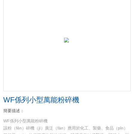
WF係列小型萬能粉碎機
簡要描述：
WF係列小型萬能粉碎機
該粉（fěn）碎機（jī）廣泛（fàn）應用於化工、製藥、食品（pǐn）