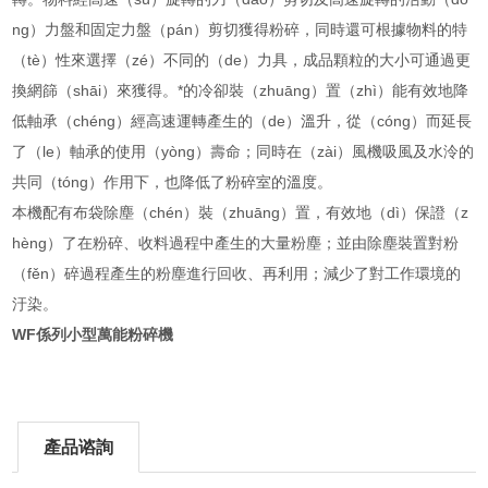
ng）力盤和固定力盤（pán）剪切獲得粉碎，同時還可根據物料的特
（tè）性來選擇（zé）不同的（de）力具，成品顆粒的大小可通過更
換網篩（shāi）來獲得。*的冷卻裝（zhuāng）置（zhì）能有效地降
低軸承（chéng）經高速運轉產生的（de）溫升，從（cóng）而延長
了（le）軸承的使用（yòng）壽命；同時在（zài）風機吸風及水泠的
共同（tóng）作用下，也降低了粉碎室的溫度。
本機配有布袋除塵（chén）裝（zhuāng）置，有效地（dì）保證（z
hèng）了在粉碎、收料過程中產生的大量粉塵；並由除塵裝置對粉
（fěn）碎過程產生的粉塵進行回收、再利用；減少了對工作環境的
汙染。
WF係列小型萬能粉碎機
產品谘詢