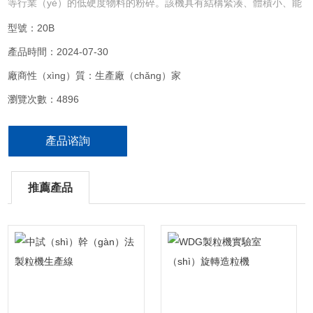
等行業（yè）的低硬度物料的粉碎。該機具有結構緊湊、體積小、能
耗低、效率高、傳動（dòng）平穩、噪聲小、密封可靠、安裝維修方
型號：20B
便、同時還具有（yǒu）自冷功能。
產品時間：2024-07-30
廠商性（xìng）質：生產廠（chǎng）家
瀏覽次數：4896
產品谘詢
推薦產品