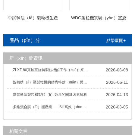
中試幹法（fǎ）製粒機生產
WDG製粒機實驗（yàn）室旋
（chǎn）線
轉（zhuǎn）造粒機
產品（pǐn）分
點擊展開+
類
新（xīn）聞資訊
2026-06-08
ZLXZ-80實驗室旋轉製粒機的工作（zuò）原理及結構組成（chéng）
2026-05-11
旋轉擠（jǐ）壓製粒機的結構特點（diǎn）與（yǔ）工藝優勢解析
2026-04-13
影響幹法製粒機製粒（lì）效果的關鍵因素解析
2026-03-05
多維混合賦（fù）能產業——SH高效（xiào）三維擺動混合機的應用優勢
相關文章